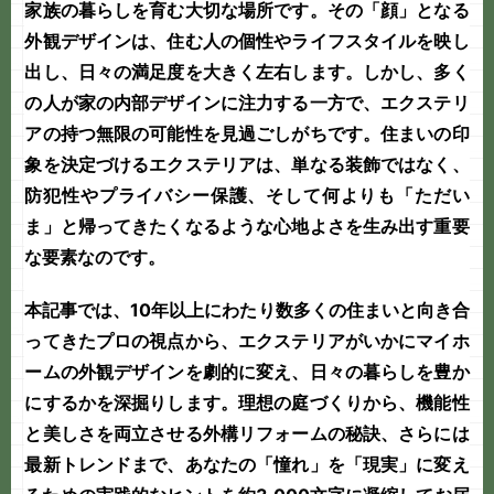
家族の暮らしを育む大切な場所です。その「顔」となる
外観デザインは、住む人の個性やライフスタイルを映し
出し、日々の満足度を大きく左右します。しかし、多く
の人が家の内部デザインに注力する一方で、
エクステリ
ア
の持つ無限の可能性を見過ごしがちです。住まいの印
象を決定づけるエクステリアは、単なる装飾ではなく、
防犯性やプライバシー保護、そして何よりも「ただい
ま」と帰ってきたくなるような心地よさを生み出す重要
な要素なのです。
本記事では、10年以上にわたり数多くの住まいと向き合
ってきたプロの視点から、エクステリアがいかにマイホ
ームの外観デザインを劇的に変え、日々の暮らしを豊か
にするかを深掘りします。理想の
庭づくり
から、機能性
と美しさを両立させる
外構リフォーム
の秘訣、さらには
最新トレンドまで、あなたの「憧れ」を「現実」に変え