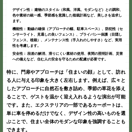
デザイン性：
建物のスタイル（和風、洋風、モダンなど）との調和、
色や素材の統一感、季節感を意識した植栽計画など、美しさを追求し
ます。
機能性：
動線の確保（アプローチの幅、駐車スペース）、防犯性（セ
ンサーライト、見通しの良いフェンス）、プライバシー保護（目隠し
フェンス、植栽）、メンテナンス性（手入れのしやすさ）など、実用
性を考慮します。
安全性：
段差の解消、滑りにくい素材の使用、夜間の照明計画、災害
への備えなど、住む人の安全を守るための配慮が必要です。
特に、門扉やアプローチは「住まいの顔」として、訪れ
る人に与える印象を大きく左右します。例えば、広々と
したアプローチに自然石を敷き詰め、季節の草花を添え
ることで、ゲストを温かく迎え入れるような演出が可能
です。また、
エクステリア
の一部であるカーポートは、
単に車を停めるだけでなく、デザイン性の高いものを選
ぶことで、住まい全体のモダンな印象を強調することも
できます。