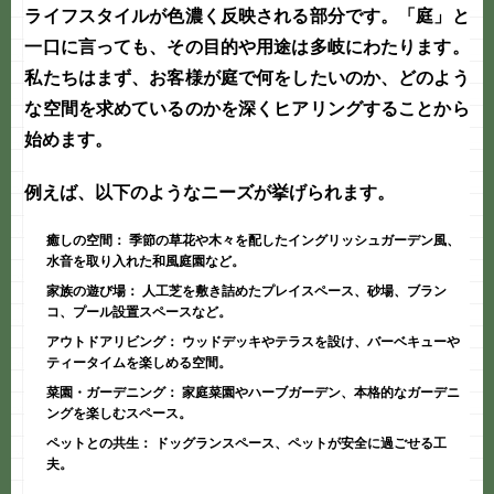
ライフスタイルが色濃く反映される部分です。「庭」と
一口に言っても、その目的や用途は多岐にわたります。
私たちはまず、お客様が庭で何をしたいのか、どのよう
な空間を求めているのかを深くヒアリングすることから
始めます。
例えば、以下のようなニーズが挙げられます。
癒しの空間：
季節の草花や木々を配したイングリッシュガーデン風、
水音を取り入れた和風庭園など。
家族の遊び場：
人工芝を敷き詰めたプレイスペース、砂場、ブラン
コ、プール設置スペースなど。
アウトドアリビング：
ウッドデッキやテラスを設け、バーベキューや
ティータイムを楽しめる空間。
菜園・ガーデニング：
家庭菜園やハーブガーデン、本格的なガーデニ
ングを楽しむスペース。
ペットとの共生：
ドッグランスペース、ペットが安全に過ごせる工
夫。