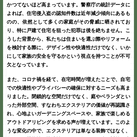
かつてないほど高まっています。警察庁の統計データに
よれば、住宅侵入盗の認知件数は近年減少傾向にあるも
のの、依然として多くの家庭がその脅威に晒されてお
り、特に戸建て住宅を狙った犯罪は後を絶ちません。こ
うした背景から、私たちは住まいを選ぶ際やリフォーム
を検討する際に、デザイン性や快適性だけでなく、いか
にして家族の安全を守るかという視点を持つことが不可
欠となっています。
また、コロナ禍を経て、在宅時間が増えたことで、自宅
での快適性やプライバシーの確保に対するニーズも高ま
りました。閉鎖的な空間だけでなく、庭やベランダとい
った外部空間、すなわち
エクステリア
の価値が再認識さ
れ、心地よい
ガーデニング
スペースや、家族で楽しめる
アウトドアリビングを求める声が増えています。このよ
うな変化の中で、
エクステリア
は単なる装飾ではなく、