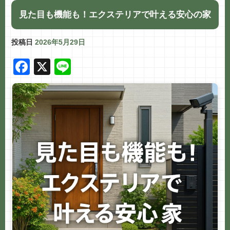
見た目も機能も！エクステリアで叶える安心の家
投稿日
2026年5月29日
F
X
Li
a
n
c
e
e
b
o
o
k