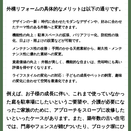
外構リフォームの具体的なメリットは以下の通りです。
デザインの一新：
時代に合わせたモダンなデザインや、好みに合わせ
たテーマ性のある外観へと変更できます。
機能性の向上：
駐車スペースの拡張、バリアフリー化、防犯性の強
化、日よけ・雨よけの設置などが可能です。
メンテナンス性の改善：
手間のかかる天然素材から、耐久性・メンテ
ナンス性に優れた素材への変更。
資産価値の向上：
外観が美しく、機能的な住まいは、売却時にも高い
評価を得やすくなります。
ライフスタイルの変化への対応：
子どもの成長やペットの飼育、趣味
の変化に合わせて空間を最適化できます。
例えば、お子様の成長に伴い、これまで使っていなかっ
た庭を駐車場にしたいというご要望や、介護が必要にな
ったご家族のために、アプローチをスロープに改修した
いといったケースがあります。また、築年数の古い住宅
では、門扉やフェンスが錆びついたり、ブロック塀にひ