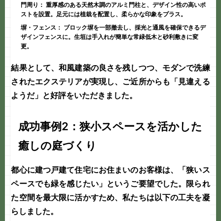
門周り：
重厚感のある天然木調のアルミ門柱と、デザイン性の高いポ
ストを設置。足元には植栽を配置し、柔らかな印象をプラス。
塀・フェンス：
ブロック塀を一部撤去し、採光と通風を確保できるデ
ザインフェンスに。生垣は手入れが簡単な常緑低木と砂利敷きに変
更。
結果として、和風建築の良さを残しつつ、
モダンで洗練
されたエクステリア
が実現し、ご近所からも「見違える
ようだ」と好評をいただきました。
成功事例2：狭小スペースを活かした
癒しの庭づくり
都心に建つ戸建て住宅にお住まいのお客様は、「狭いス
ペースでも緑を感じたい」というご要望でした。限られ
た空間を最大限に活かすため、私たちは以下の工夫を凝
らしました。