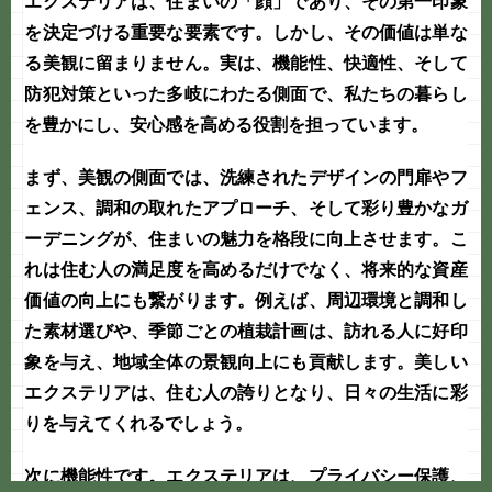
エクステリア
は、住まいの「顔」であり、その第一印象
を決定づける重要な要素です。しかし、その価値は単な
る美観に留まりません。実は、機能性、快適性、そして
防犯対策
といった多岐にわたる側面で、私たちの暮らし
を豊かにし、安心感を高める役割を担っています。
まず、美観の側面では、洗練されたデザインの門扉やフ
ェンス、調和の取れたアプローチ、そして彩り豊かな
ガ
ーデニング
が、住まいの魅力を格段に向上させます。こ
れは住む人の満足度を高めるだけでなく、将来的な資産
価値の向上にも繋がります。例えば、周辺環境と調和し
た素材選びや、季節ごとの植栽計画は、訪れる人に好印
象を与え、地域全体の景観向上にも貢献します。美しい
エクステリア
は、住む人の誇りとなり、日々の生活に彩
りを与えてくれるでしょう。
次に機能性です。
エクステリア
は、プライバシー保護、