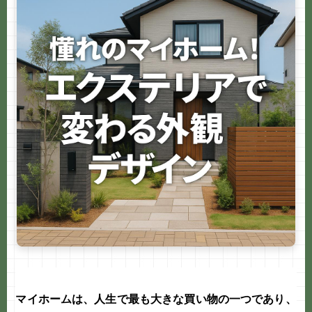
e
b
o
o
k
マイホームは、人生で最も大きな買い物の一つであり、