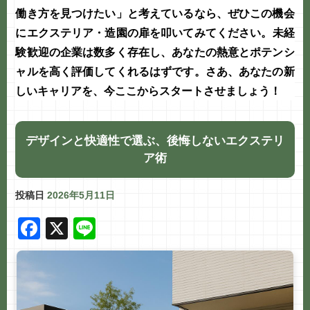
働き方を見つけたい」と考えているなら、ぜひこの機会
に
エクステリア・造園
の扉を叩いてみてください。
未経
験歓迎
の企業は数多く存在し、あなたの熱意とポテンシ
ャルを高く評価してくれるはずです。さあ、あなたの新
しいキャリアを、今ここからスタートさせましょう！
デザインと快適性で選ぶ、後悔しないエクステリ
ア術
投稿日
2026年5月11日
F
X
Li
a
n
c
e
e