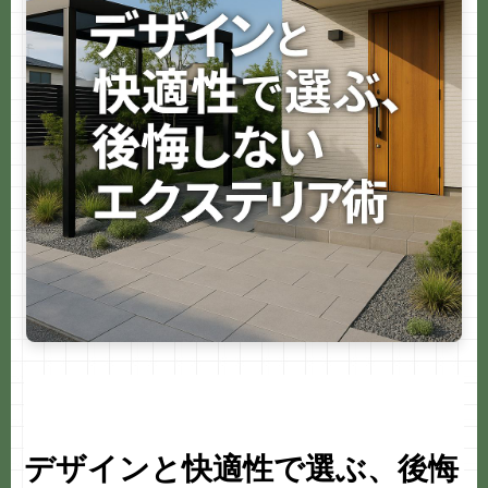
b
o
o
k
デザインと快適性で選ぶ、後悔