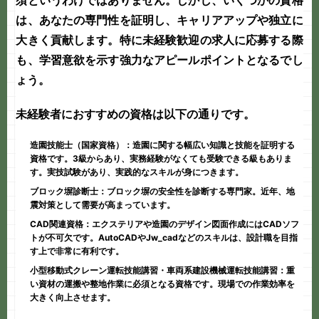
須というわけではありません。しかし、いくつかの資格
は、あなたの専門性を証明し、キャリアアップや独立に
大きく貢献します。特に
未経験歓迎
の求人に応募する際
も、学習意欲を示す強力なアピールポイントとなるでし
ょう。
未経験者におすすめの資格は以下の通りです。
造園技能士（国家資格）：
造園に関する幅広い知識と技能を証明する
資格です。3級からあり、実務経験がなくても受験できる級もありま
す。実技試験があり、実践的なスキルが身につきます。
ブロック塀診断士：
ブロック塀の安全性を診断する専門家。近年、地
震対策として需要が高まっています。
CAD関連資格：
エクステリアや造園のデザイン図面作成にはCADソフ
トが不可欠です。AutoCADやJw_cadなどのスキルは、設計職を目指
す上で非常に有利です。
小型移動式クレーン運転技能講習・車両系建設機械運転技能講習：
重
い資材の運搬や整地作業に必須となる資格です。現場での作業効率を
大きく向上させます。