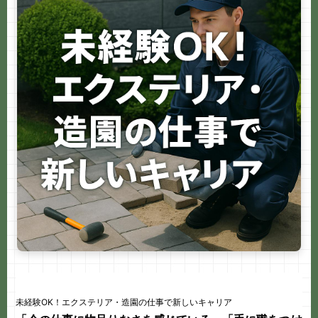
e
b
o
o
k
未経験OK！エクステリア・造園の仕事で新しいキャリア