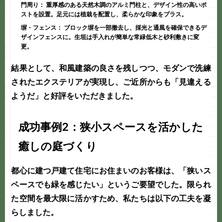
門周り：
重厚感のある天然木調のアルミ門柱と、デザイン性の高いポ
ストを設置。足元には植栽を配置し、柔らかな印象をプラス。
塀・フェンス：
ブロック塀を一部撤去し、採光と通風を確保できるデ
ザインフェンスに。生垣は手入れが簡単な常緑低木と砂利敷きに変
更。
結果として、和風建築の良さを残しつつ、
モダンで洗練
されたエクステリア
が実現し、ご近所からも「見違える
ようだ」と好評をいただきました。
成功事例2：狭小スペースを活かした
癒しの庭づくり
都心に建つ戸建て住宅にお住まいのお客様は、「狭いス
ペースでも緑を感じたい」というご要望でした。限られ
た空間を最大限に活かすため、私たちは以下の工夫を凝
らしました。