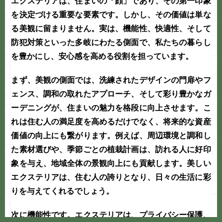
エクステリア
は、住まいの「顔」であり、その第一印象
を決定づける重要な要素です。しかし、その価値は単な
る美観に留まりません。実は、機能性、快適性、そして
防犯対策
といった多岐にわたる側面で、私たちの暮らし
を豊かにし、安心感を高める役割を担っています。
まず、美観の側面では、洗練されたデザインの門扉やフ
ェンス、調和の取れたアプローチ、そして彩り豊かな
ガ
ーデニング
が、住まいの魅力を格段に向上させます。こ
れは住む人の満足度を高めるだけでなく、将来的な資産
価値の向上にも繋がります。例えば、周辺環境と調和し
た素材選びや、季節ごとの植栽計画は、訪れる人に好印
象を与え、地域全体の景観向上にも貢献します。美しい
エクステリア
は、住む人の誇りとなり、日々の生活に彩
りを与えてくれるでしょう。
次に機能性です。
エクステリア
は、プライバシー保護、