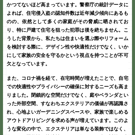
かつてないほど高まっています。警察庁の統計データに
よれば、住宅侵入盗の認知件数は近年減少傾向にあるも
のの、依然として多くの家庭がその脅威に晒されてお
り、特に戸建て住宅を狙った犯罪は後を絶ちません。こ
うした背景から、私たちは住まいを選ぶ際やリフォーム
を検討する際に、デザイン性や快適性だけでなく、いか
にして家族の安全を守るかという視点を持つことが不可
欠となっています。
また、コロナ禍を経て、在宅時間が増えたことで、自宅
での快適性やプライバシーの確保に対するニーズも高ま
りました。閉鎖的な空間だけでなく、庭やベランダとい
った外部空間、すなわち
エクステリア
の価値が再認識さ
れ、心地よい
ガーデニング
スペースや、家族で楽しめる
アウトドアリビングを求める声が増えています。このよ
うな変化の中で、
エクステリア
は単なる装飾ではなく、