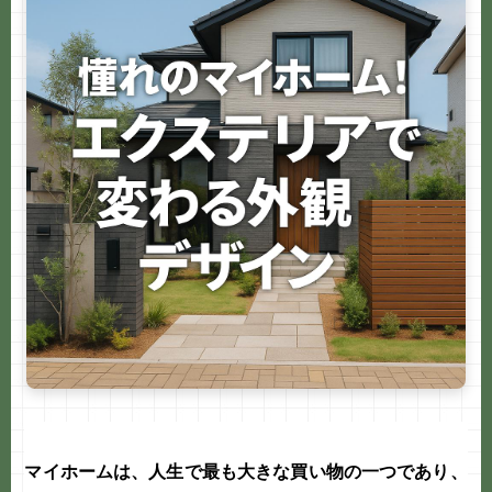
e
b
o
o
k
マイホームは、人生で最も大きな買い物の一つであり、