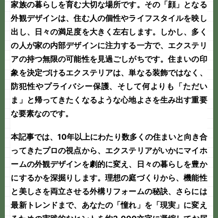
家族の暮らしを育む大切な場所です。その「顔」となる
外観デザインは、住む人の個性やライフスタイルを映し
出し、日々の満足度を大きく左右します。しかし、多く
の人が家の内部デザインに注力する一方で、
エクステリ
ア
の持つ無限の可能性を見過ごしがちです。住まいの印
象を決定づけるエクステリアは、単なる装飾ではなく、
防犯性やプライバシー保護、そして何よりも「ただい
ま」と帰ってきたくなるような心地よさを生み出す重要
な要素なのです。
本記事では、10年以上にわたり数多くの住まいと向き合
ってきたプロの視点から、エクステリアがいかにマイホ
ームの外観デザインを劇的に変え、日々の暮らしを豊か
にするかを深掘りします。理想の
庭づくり
から、機能性
と美しさを両立させる
外構リフォーム
の秘訣、さらには
最新トレンドまで、あなたの「憧れ」を「現実」に変え