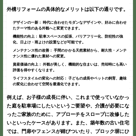
外構リフォームの具体的なメリットは以下の通りです。
デザインの一新：
時代に合わせたモダンなデザインや、好みに合わせ
たテーマ性のある外観へと変更できます。
機能性の向上：
駐車スペースの拡張、バリアフリー化、防犯性の強
化、日よけ・雨よけの設置などが可能です。
メンテナンス性の改善：
手間のかかる天然素材から、耐久性・メンテ
ナンス性に優れた素材への変更。
資産価値の向上：
外観が美しく、機能的な住まいは、売却時にも高い
評価を得やすくなります。
ライフスタイルの変化への対応：
子どもの成長やペットの飼育、趣味
の変化に合わせて空間を最適化できます。
例えば、お子様の成長に伴い、これまで使っていなかっ
た庭を駐車場にしたいというご要望や、介護が必要にな
ったご家族のために、アプローチをスロープに改修した
いといったケースがあります。また、築年数の古い住宅
では、門扉やフェンスが錆びついたり、ブロック塀にひ