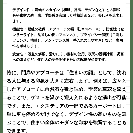
デザイン性：
建物のスタイル（和風、洋風、モダンなど）との調和、
色や素材の統一感、季節感を意識した植栽計画など、美しさを追求し
ます。
機能性：
動線の確保（アプローチの幅、駐車スペース）、防犯性（セ
ンサーライト、見通しの良いフェンス）、プライバシー保護（目隠し
フェンス、植栽）、メンテナンス性（手入れのしやすさ）など、実用
性を考慮します。
安全性：
段差の解消、滑りにくい素材の使用、夜間の照明計画、災害
への備えなど、住む人の安全を守るための配慮が必要です。
特に、門扉やアプローチは「住まいの顔」として、訪れ
る人に与える印象を大きく左右します。例えば、広々と
したアプローチに自然石を敷き詰め、季節の草花を添え
ることで、ゲストを温かく迎え入れるような演出が可能
です。また、
エクステリア
の一部であるカーポートは、
単に車を停めるだけでなく、デザイン性の高いものを選
ぶことで、住まい全体のモダンな印象を強調することも
できます。