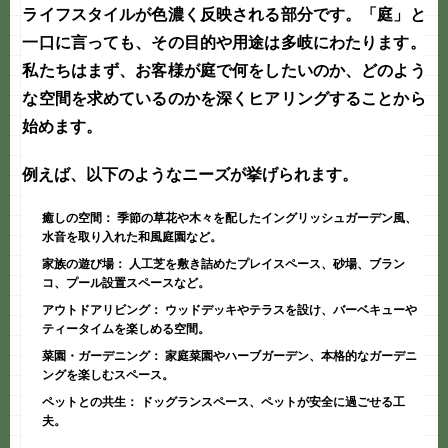
ライフスタイルが色濃く反映される部分です。「庭」と
一口に言っても、その目的や用途は多岐にわたります。
私たちはまず、お客様が庭で何をしたいのか、どのよう
な空間を求めているのかを深くヒアリングすることから
始めます。
例えば、以下のようなニーズが挙げられます。
癒しの空間：
季節の草花や木々を配したイングリッシュガーデン風、
水音を取り入れた和風庭園など。
家族の遊び場：
人工芝を敷き詰めたプレイスペース、砂場、ブラン
コ、プール設置スペースなど。
アウトドアリビング：
ウッドデッキやテラスを設け、バーベキューや
ティータイムを楽しめる空間。
菜園・ガーデニング：
家庭菜園やハーブガーデン、本格的なガーデニ
ングを楽しむスペース。
ペットとの共生：
ドッグランスペース、ペットが安全に過ごせる工
夫。