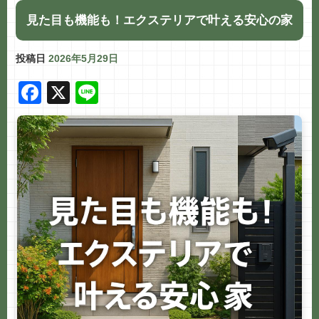
見た目も機能も！エクステリアで叶える安心の家
投稿日
2026年5月29日
F
X
Li
a
n
c
e
e
b
o
o
k