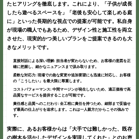
たヒアリングを徹底します。これにより、「子供が成長
したら遊べるスペースを」「老後も安心して楽しめる庭
に」といった長期的な視点での提案が可能です。私自身
が現場の職人でもあるため、デザイン性と施工性を両立
させた、現実的かつ美しいプランをご提案できるのも大
きなメリットです。
直接対話による深い理解:
担当者が変わらないため、お客様の意図を正
確に把握し、細かなニュアンスまで汲み取ります。
柔軟な対応力:
現場での急な変更や追加要望にも迅速に対応し、お客様
の「こうしたい」を最大限に尊重します。
コストパフォーマンス:
中間マージンが発生しないため、適正価格で高
品質なサービスを提供することが可能です。
責任感と品質へのこだわり:
全工程に責任を持つため、細部まで妥協せ
ず最高の仕上がりを追求します。これは
一人親方
だからこその強みで
す。
実際に、あるお客様からは「大手では難しかった、既存
の樹木を活かしたデザインを実現してくれた」とのお声