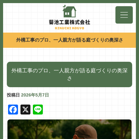
外構工事のプロ、一人親方が語る庭づくりの奥深さ
外構工事のプロ、一人親方が語る庭づくりの奥深
さ
投稿日
2026年5月7日
F
X
Li
a
n
c
e