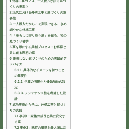
1
外構工事のプロ、一人親方が語る庭づ
くりの奥深さ
2
現代における外構工事と庭づくりの重
要性
3
一人親方だからこそ実現できる、きめ
細やかな外構工事
4
「暮らしに寄り添う庭」を創る、私の
庭づくり哲学
5
夢を形にする共創プロセス：お客様と
共に創る理想の庭
6
後悔しない庭づくりのための実践的ア
ドバイス
6.1
1. 具体的なイメージを持つこと
の重要性
6.2
2. 予算の明確化と優先順位の設
定
6.3
3. メンテナンス性を考慮した設
計
7
成功事例から学ぶ、外構工事と庭づく
りの真髄
7.1
事例1：家族の成長と共に変化す
る庭
7.2
事例2：既存の環境を最大限に活