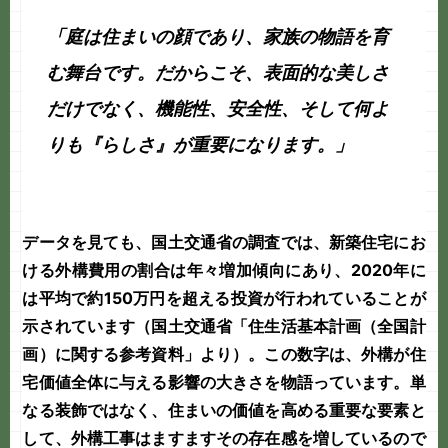
「庭は住まいの顔であり、家族の物語を育
む舞台です。だからこそ、表面的な美しさ
だけでなく、機能性、安全性、そして何よ
りも『らしさ』が重要になります。」
データを見ても、国土交通省の調査では、新築住宅にお
ける外構費用の割合は年々増加傾向にあり、2020年に
は平均で
約150万円
を超える投資が行われていることが
示されています（
国土交通省「住生活基本計画（全国計
画）に関する参考資料」
より）。この数字は、外構が住
宅価値全体に与える影響の大きさを物語っています。単
なる装飾ではなく、住まいの価値を高める重要な要素と
して、
外構工事
はますますその存在感を増しているので