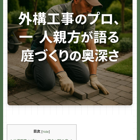
e
b
o
o
k
目次
[
hide
]