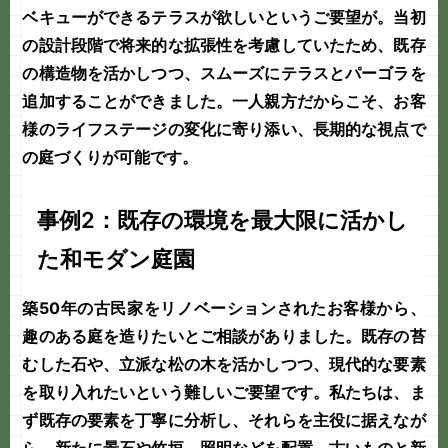
ベキューができるテラスが欲しいというご要望が。当初
の設計段階で将来的な拡張性を考慮していたため、既存
の構造物を活かしつつ、スムーズにテラスとパーゴラを
追加することができました。
一人親方
だからこそ、お客
様のライフステージの変化に寄り添い、長期的な視点で
の
庭づくり
が可能です。
事例2：既存の環境を最大限に活かし
た和モダン庭園
築50年の古民家をリノベーションされたお客様から、
趣のある庭を造りたいとご相談がありました。既存の苔
むした石や、立派な松の木を活かしつつ、現代的な要素
を取り入れたいという難しいご要望です。私たちは、ま
ず既存の要素を丁寧に分析し、それらを主役に据えなが