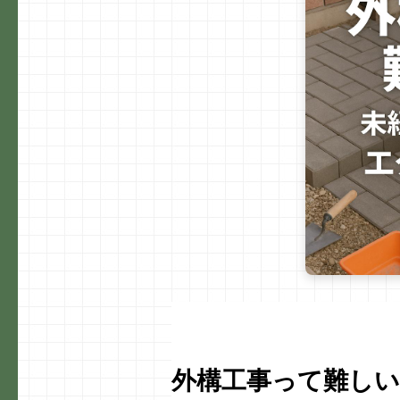
b
o
o
k
外構工事って難し