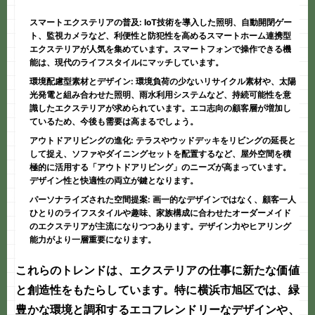
スマートエクステリアの普及:
IoT技術を導入した照明、自動開閉ゲー
ト、監視カメラなど、利便性と防犯性を高めるスマートホーム連携型
エクステリアが人気を集めています。スマートフォンで操作できる機
能は、現代のライフスタイルにマッチしています。
環境配慮型素材とデザイン:
環境負荷の少ないリサイクル素材や、太陽
光発電と組み合わせた照明、雨水利用システムなど、持続可能性を意
識したエクステリアが求められています。エコ志向の顧客層が増加し
ているため、今後も需要は高まるでしょう。
アウトドアリビングの進化:
テラスやウッドデッキをリビングの延長と
して捉え、ソファやダイニングセットを配置するなど、屋外空間を積
極的に活用する「アウトドアリビング」のニーズが高まっています。
デザイン性と快適性の両立が鍵となります。
パーソナライズされた空間提案:
画一的なデザインではなく、顧客一人
ひとりのライフスタイルや趣味、家族構成に合わせたオーダーメイド
のエクステリアが主流になりつつあります。デザイン力やヒアリング
能力がより一層重要になります。
これらのトレンドは、エクステリアの仕事に新たな価値
と創造性をもたらしています。特に
横浜市旭区
では、緑
豊かな環境と調和するエコフレンドリーなデザインや、