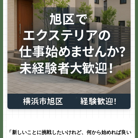
e
b
o
o
k
「新しいことに挑戦したいけれど、何から始めれば良い