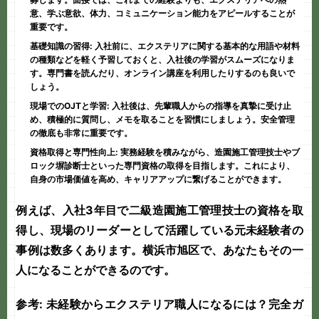
意、学ぶ意欲、体力、コミュニケーション能力をアピールすることが
重要です。
基礎知識の習得:
入社前に、エクステリアに関する基本的な用語や材料
の種類などを軽く予習しておくと、入社後の学習がスムーズになりま
す。専門書を読んだり、オンライン講座を利用したりするのも良いで
しょう。
現場でのOJTと学習:
入社後は、先輩職人からの指導を真摯に受け止
め、積極的に質問し、メモを取ることを習慣にしましょう。安全管理
の徹底も非常に重要です。
資格取得と専門性向上:
実務経験を積みながら、造園施工管理技士やブ
ロック塀診断士といった専門資格の取得を目指します。これにより、
自身の市場価値を高め、キャリアアップに繋げることができます。
例えば、入社3年目で二級造園施工管理技士の資格を取
得し、現場のリーダーとして活躍している元未経験者の
事例は数多くあります。横浜市旭区で、あなたもその一
人になることができるのです。
参考:
未経験からエクステリア職人になるには？完全ガ